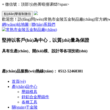
+
微信號：
頂部?jì)热菁暗撞课⑿?/span>
點(diǎn)擊復制微信
歡迎您！訪(fǎng)問(wèn)常熟市金陵五金制品廠(chǎng)官方網(w
網(wǎng)站地圖
|
聯(lián)系我們
堅持以客戶(hù)為中心，以質(zhì)量為保證
具有生產(chǎn)、開(kāi)模、設計等各項技術(shù)
產(chǎn)品服務(wù)熱線(xiàn)：
0512-52468381
首頁(yè)
產(chǎn)品中心
壓鑄模具
鋅鋁合金壓鑄件
各種工具
關(guān)于金陵