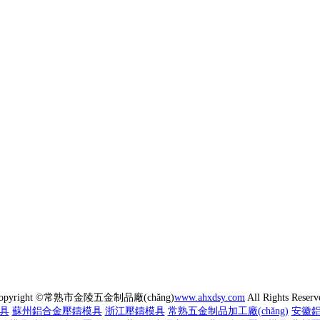
opyright ©常熟市金陵五金制品廠(chǎng)
www.ahxdsy.com
All Rights Reserv
具
蘇州鋁合金壓鑄模具
浙江壓鑄模具
常熟五金制品加工廠(chǎng)
安徽