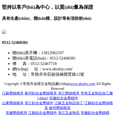
堅持以客戶(hù)為中心，以質(zhì)量為保證
具有生產(chǎn)、開(kāi)模、設計等各項技術(shù)
0512-52468381
聯(lián)系手機：13812962197
聯(lián)系電話(huà)：0512-52468381
傳 真：0512-52467718
網(wǎng) 址：www.ahxdsy.com/
地 址：常熟市辛莊鎮張橋體育路12號
Copyright ©常熟市金陵五金制品廠(chǎng)
www.ahxdsy.com
All Rights
Reserved
江蘇壓鑄模具
蘇州鋁合金壓鑄模具
浙江壓鑄模具
常熟五金制品加工廠
(chǎng)
安徽鋁合金壓鑄件
山東壓鑄模具
浙江鋁合金壓鑄件
江蘇五金制品加工
江蘇鋁合金壓鑄模
具
蘇州壓鑄模具
安徽壓鑄模具
江蘇鋁合金壓鑄件
浙江五金制品
安徽
鋁合金壓鑄模