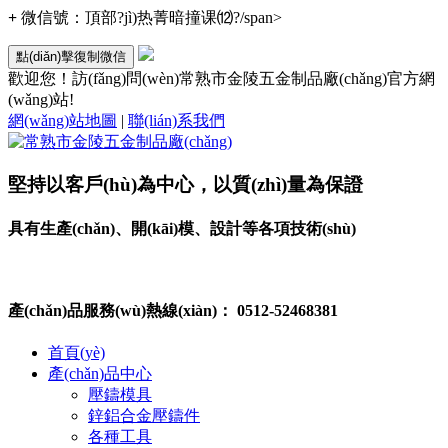
+
微信號：
頂部?jì)热菁暗撞课⑿?/span>
點(diǎn)擊復制微信
歡迎您！訪(fǎng)問(wèn)常熟市金陵五金制品廠(chǎng)官方網
(wǎng)站!
網(wǎng)站地圖
|
聯(lián)系我們
堅持以客戶(hù)為中心，以質(zhì)量為保證
具有生產(chǎn)、開(kāi)模、設計等各項技術(shù)
產(chǎn)品服務(wù)熱線(xiàn)：
0512-52468381
首頁(yè)
產(chǎn)品中心
壓鑄模具
鋅鋁合金壓鑄件
各種工具