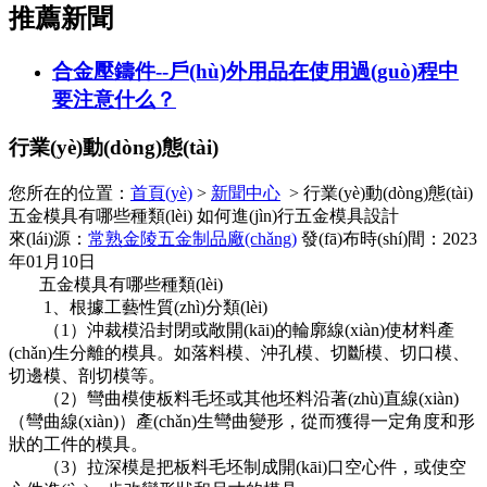
推薦新聞
合金壓鑄件--戶(hù)外用品在使用過(guò)程中
要注意什么？
行業(yè)動(dòng)態(tài)
您所在的位置：
首頁(yè)
>
新聞中心
> 行業(yè)動(dòng)態(tài)
五金模具有哪些種類(lèi) 如何進(jìn)行五金模具設計
來(lái)源：
常熟金陵五金制品廠(chǎng)
發(fā)布時(shí)間：2023
年01月10日
五金模具有哪些種類(lèi)
1、根據工藝性質(zhì)分類(lèi)
（1）沖裁模沿封閉或敞開(kāi)的輪廓線(xiàn)使材料產
(chǎn)生分離的模具。如落料模、沖孔模、切斷模、切口模、
切邊模、剖切模等。
（2）彎曲模使板料毛坯或其他坯料沿著(zhù)直線(xiàn)
（彎曲線(xiàn)）產(chǎn)生彎曲變形，從而獲得一定角度和形
狀的工件的模具。
（3）拉深模是把板料毛坯制成開(kāi)口空心件，或使空