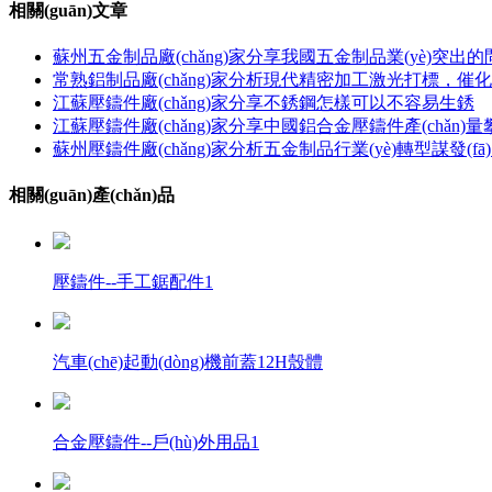
相關(guān)文章
蘇州五金制品廠(chǎng)家分享我國五金制品業(yè)突出的問
常熟鋁制品廠(chǎng)家分析現代精密加工激光打標，催化
江蘇壓鑄件廠(chǎng)家分享不銹鋼怎樣可以不容易生銹
江蘇壓鑄件廠(chǎng)家分享中國鋁合金壓鑄件產(chǎn)
蘇州壓鑄件廠(chǎng)家分析五金制品行業(yè)轉型謀發(f
相關(guān)產(chǎn)品
壓鑄件--手工鋸配件1
汽車(chē)起動(dòng)機前蓋12H殼體
合金壓鑄件--戶(hù)外用品1