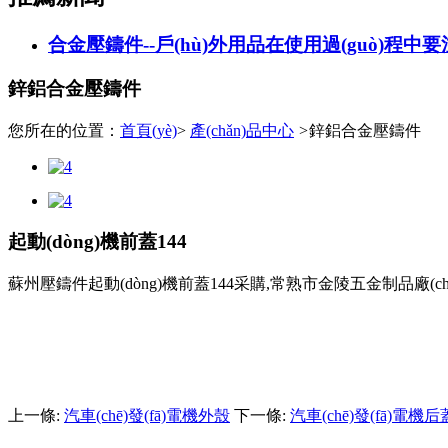
合金壓鑄件--戶(hù)外用品在使用過(guò)程中要注意
鋅鋁合金壓鑄件
您所在的位置：
首頁(yè)
>
產(chǎn)品中心
>
鋅鋁合金壓鑄件
起動(dòng)機前蓋144
蘇州壓鑄件起動(dòng)機前蓋144采購,常熟市金陵五金制品廠(chǎng)
上一條:
汽車(chē)發(fā)電機外殼
下一條:
汽車(chē)發(fā)電機后