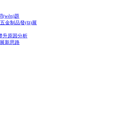
(wèn)題
五金制品發(fā)展
量攀升原因分析
ā)展新思路