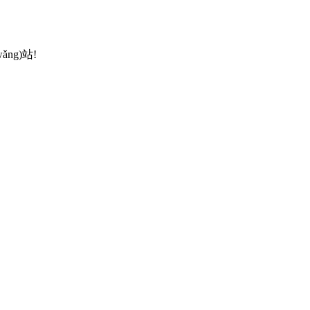
ǎng)站!