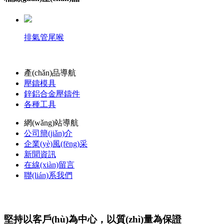
排氣管尾喉
產(chǎn)品導航
壓鑄模具
鋅鋁合金壓鑄件
各種工具
網(wǎng)站導航
公司簡(jiǎn)介
企業(yè)風(fēng)采
新聞資訊
在線(xiàn)留言
聯(lián)系我們
堅持以客戶(hù)為中心，以質(zhì)量為保證