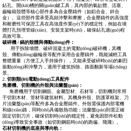
鉆孔、開(kāi)槽的關(guān)鍵工具，其內部的氣缸體、活塞、
齒輪箱殼體等核心部件多為合金壓鑄件（如鋁合金、鋅合
金）。這些部件需承受高頻沖擊和摩擦，合金壓鑄件的高強度
和耐磨性可保證工具在高強度作業(yè)下的穩定性，例如在墻
體打孔預埋管線(xiàn)、安裝支架時(shí)，確保鉆孔過(guò)程
高效可靠。
破碎機
/ 鎬的殼體與傳動(dòng)件：
用于拆除墻體、破碎混凝土的電動(dòng)破碎機，其機
殼、傳動(dòng)齒輪座等配件采用合金壓鑄件，既能減輕工具
整體重量（方便工人手持操作），又能承受破碎時(shí)的劇烈
振動(dòng)和沖擊力，適用于建筑拆除、路面翻新等場(chǎng)
景。
2.
切割類(lèi)電動(dòng)工具配件
角磨機、切割機的外殼與法蘭盤(pán)：
角磨機用于切割鋼筋、金屬型材、石材等，切割機則常用
于切割木材、管材等建筑材料。其機身外殼、防護罩框架、刀
片法蘭盤(pán)等配件多為合金壓鑄件。外殼需保護內部電機
和線(xiàn)路，同時(shí)具備散熱功能；法蘭盤(pán)則需正確
固定切割刀片，確保切割時(shí)的穩定性，避免因部件松動
(dòng)導致安全事故（如切割鋼筋時(shí)的跑偏、飛濺）。
石材切割機的底座與導向軌：