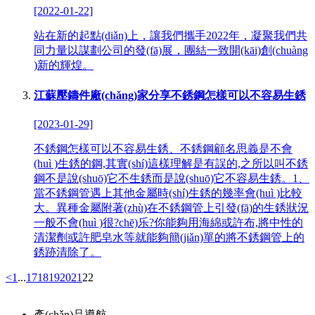
[2022-01-22]
站在新的起點(diǎn)上，讓我們攜手2022年，凝聚我們共
同力量以謀劃公司的發(fā)展，團結一致開(kāi)創(chuàng
)新的輝煌。
江蘇壓鑄件廠(chǎng)家分享不銹鋼怎樣可以不容易生銹
[2023-01-29]
不銹鋼怎樣可以不容易生銹、不銹鋼顧名思義是不會
(huì )生銹的鋼,其實(shí)這樣理解是有誤的,之所以叫不銹
鋼不是說(shuō)它不生銹而是說(shuō)它不容易生銹。1、
當不銹鋼管遇上其他金屬時(shí)生銹的幾率會(huì )比較
大。異種金屬附著(zhù)在不銹鋼管上引發(fā)的生銹狀況
一般不會(huì )很?chē)乐?你能夠用海綿或許布,將中性的
清潔劑或許肥皂水等就能夠簡(jiǎn)單的將不銹鋼管上的
銹跡清除了。
<
1
...
17
18
19
20
21
22
產(chǎn)品導航