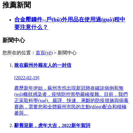
推薦新聞
合金壓鑄件--戶(hù)外用品在使用過(guò)程中
要注意什么？
新聞中心
您所在的位置：
首頁(yè)
> 新聞中心
致在蘇州外籍友人的一封信
[2022-02-19]
農歷新年伊始，蘇州市也出現新冠肺炎確診病例和無
(wú)癥狀感染者，疫情防控形勢嚴峻復雜。目前，我們
正采取科學(xué)、嚴謹、快速、果斷的防疫措施與病毒
賽跑，需要您和全體蘇州市民的主動(dòng)配合和積極
參與。
辭舊迎新，虎年大吉，2022新年賀詞